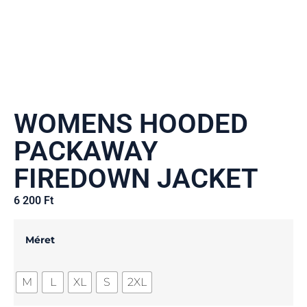
WOMENS HOODED
PACKAWAY
FIREDOWN JACKET
6 200
Ft
Méret
M
L
XL
S
2XL