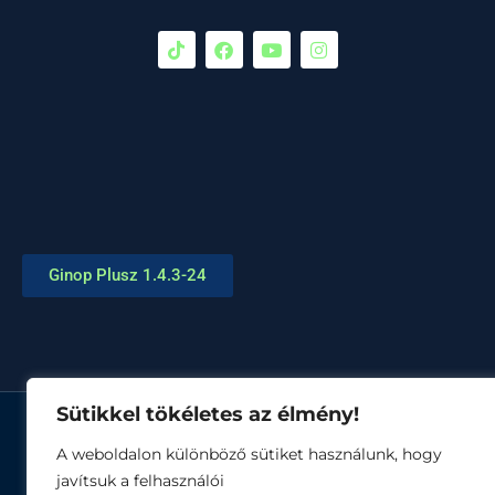
Ginop Plusz 1.4.3-24
Sütikkel tökéletes az élmény!
© Minden jog fenntartva
A weboldalon különböző sütiket használunk, hogy
javítsuk a felhasználói