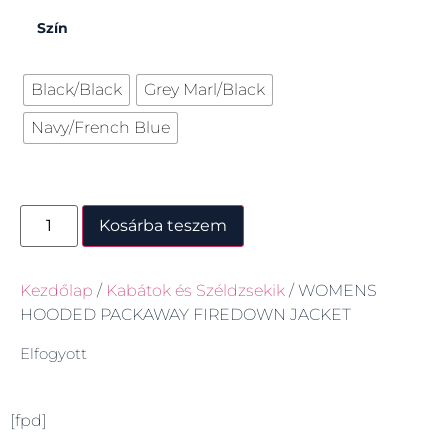
Szín
Black/Black
Grey Marl/Black
Navy/French Blue
Kosárba teszem
Kezdőlap
/
Kabátok és Széldzsekik
/ WOMENS
HOODED PACKAWAY FIREDOWN JACKET
Elfogyott
[fpd]