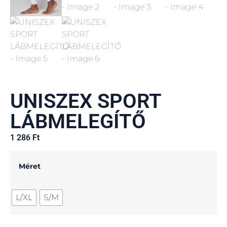
UNISZEX SPORT
LÁBMELEGÍTŐ
1 286
Ft
Méret
L/XL
S/M