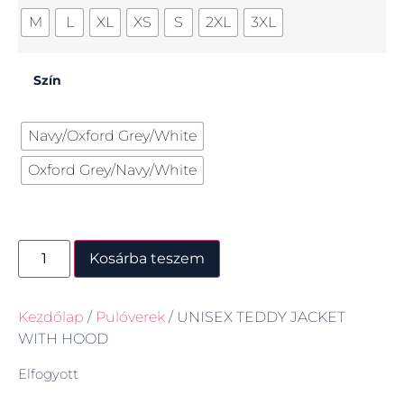
M
L
XL
XS
S
2XL
3XL
Szín
Navy/Oxford Grey/White
Oxford Grey/Navy/White
Kosárba teszem
Kezdőlap
/
Pulóverek
/ UNISEX TEDDY JACKET
WITH HOOD
Elfogyott