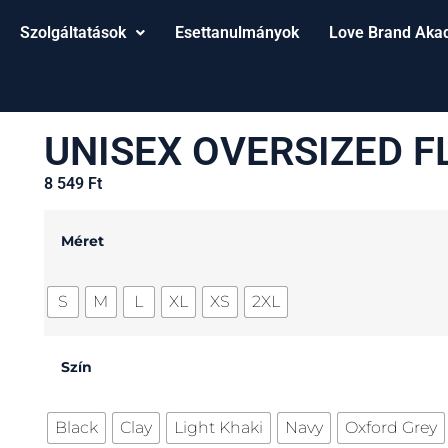
Szolgáltatások
Esettanulmányok
Love Brand Aka
UNISEX OVERSIZED F
8 549
Ft
Méret
S
M
L
XL
XS
2XL
Szín
Black
Clay
Light Khaki
Navy
Oxford Grey