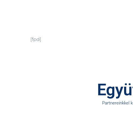
[fpd]
Együt
Partnereinkkel 