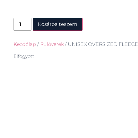
Kosárba teszem
Kezdőlap
/
Pulóverek
/ UNISEX OVERSIZED FLEEC
Elfogyott