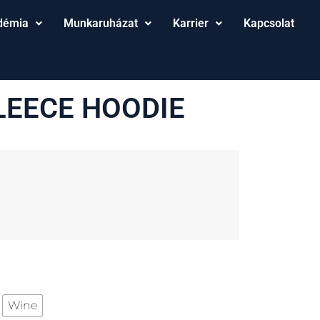
démia
Munkaruházat
Karrier
Kapcsolat
LEECE HOODIE
Wine