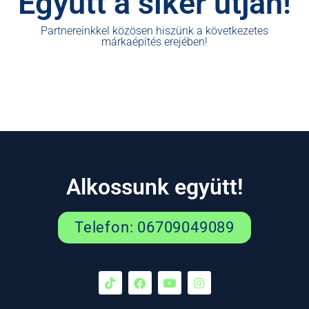
Együtt a siker útján!
Partnereinkkel közösen hiszünk a következetes
márkaépítés erejében!
Alkossunk együtt!
Telefon: 06709049089