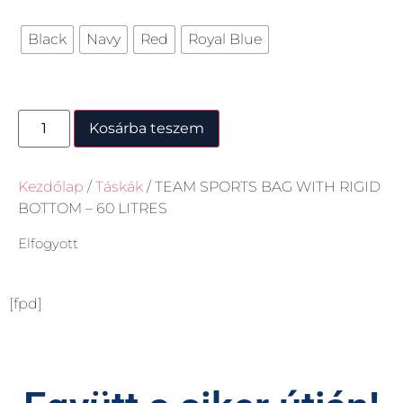
Black
Navy
Red
Royal Blue
Kosárba teszem
Kezdőlap
/
Táskák
/ TEAM SPORTS BAG WITH RIGID
BOTTOM – 60 LITRES
Elfogyott
[fpd]