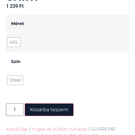
1 239
Ft
Méret
4XL
Szín
Steel
Kosárba teszem
Kezdőlap
/
Ingek és Kötött ruházat
/ SUPREME’