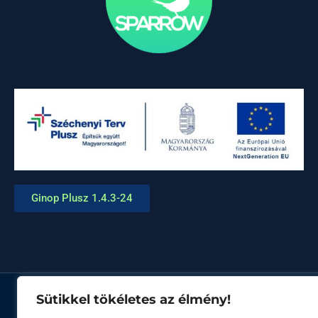
Ginop Plusz 1.4.3-24
Sütikkel tökéletes az élmény!
© Minden jog fenntartva