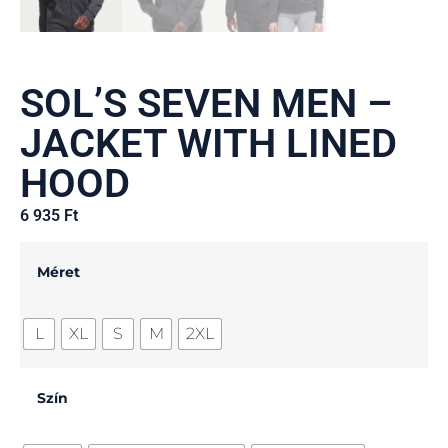
SOL’S SEVEN MEN –
JACKET WITH LINED
HOOD
6 935
Ft
Méret
L
XL
S
M
2XL
Szín