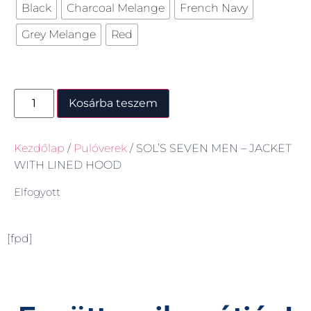
Black
Charcoal Melange
French Navy
Grey Melange
Red
Kosárba teszem
Kezdőlap
/
Pulóverek
/ SOL’S SEVEN MEN – JACKET
WITH LINED HOOD
Elfogyott
[fpd]