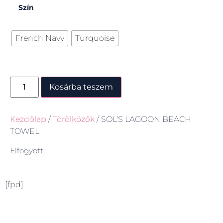
Szín
French Navy
Turquoise
Kosárba teszem
Kezdőlap
/
Törölközők
/ SOL’S LAGOON BEACH
TOWEL
Elfogyott
[fpd]