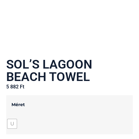
SOL’S LAGOON
BEACH TOWEL
5 882
Ft
Méret
U