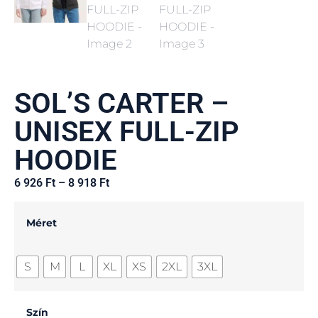
SOL’S CARTER –
UNISEX FULL-ZIP
HOODIE
6 926
Ft
–
8 918
Ft
Méret
S
M
L
XL
XS
2XL
3XL
Szín