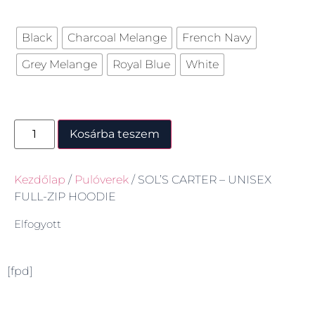
Black
Charcoal Melange
French Navy
Grey Melange
Royal Blue
White
Kosárba teszem
Kezdőlap
/
Pulóverek
/ SOL’S CARTER – UNISEX
FULL-ZIP HOODIE
Elfogyott
[fpd]