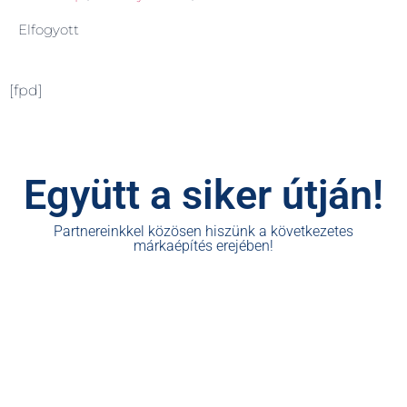
Elfogyott
[fpd]
Együtt a siker útján!
Partnereinkkel közösen hiszünk a következetes
márkaépítés erejében!