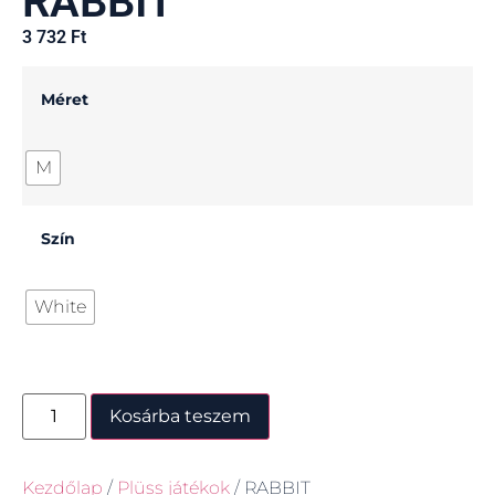
RABBIT
3 732
Ft
Méret
M
Szín
White
Kosárba teszem
Kezdőlap
/
Plüss játékok
/ RABBIT