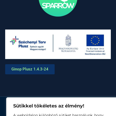
Ginop Plusz 1.4.3-24
Sütikkel tökéletes az élmény!
© Minden jog fenntartva
A weboldalon különböző sütiket használunk, hogy