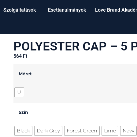
Szolgáltatások
Esettanulmányok
Love Brand Akadé
POLYESTER CAP – 5 
564
Ft
Méret
U
Szín
Black
Dark Grey
Forest Green
Lime
Navy