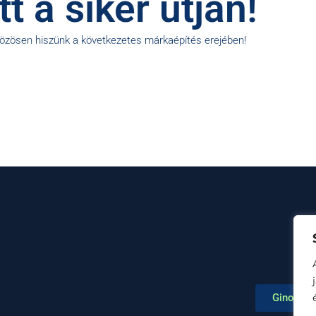
t a siker útján!
közösen hiszünk a következetes márkaépítés erejében!
Ginop Pl