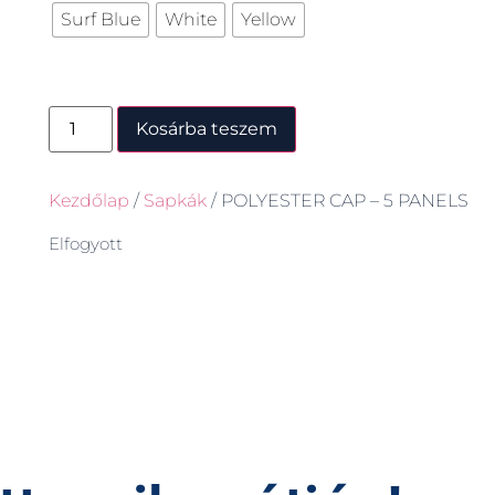
Surf Blue
White
Yellow
Kosárba teszem
Kezdőlap
/
Sapkák
/ POLYESTER CAP – 5 PANELS
Elfogyott