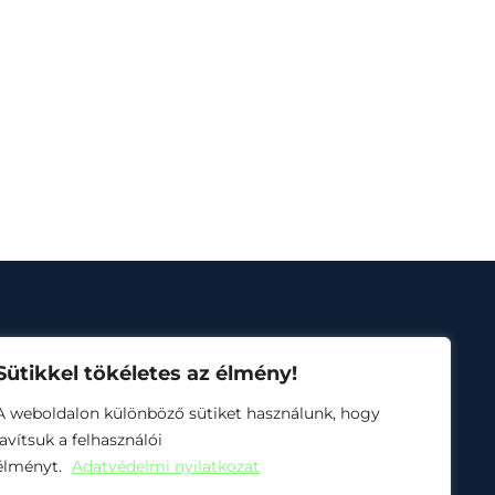
Sütikkel tökéletes az élmény!
A weboldalon különböző sütiket használunk, hogy
javítsuk a felhasználói
usz 1.4.3-24
élményt.
Adatvédelmi nyilatkozat