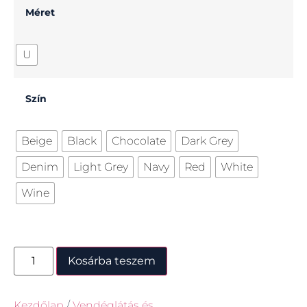
Méret
U
Szín
Beige
Black
Chocolate
Dark Grey
Denim
Light Grey
Navy
Red
White
Wine
Kosárba teszem
Kezdőlap
/
Vendéglátás és