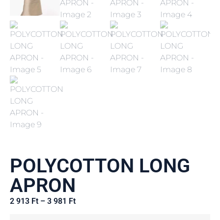
POLYCOTTON LONG
APRON
2 913
Ft
–
3 981
Ft