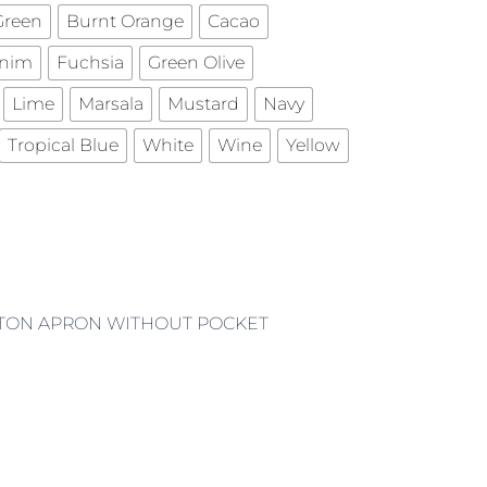
Green
Burnt Orange
Cacao
nim
Fuchsia
Green Olive
Lime
Marsala
Mustard
Navy
Tropical Blue
White
Wine
Yellow
TTON APRON WITHOUT POCKET