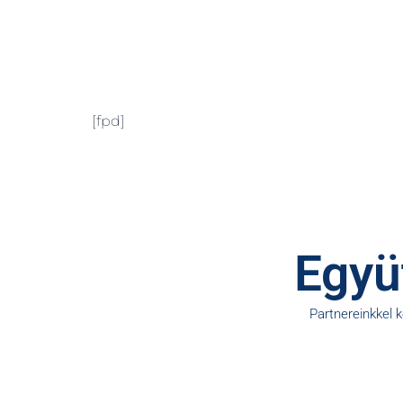
[fpd]
Együt
Partnereinkkel 