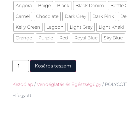
Angora
Beige
Black
Black Denim
Bottle 
Camel
Chocolate
Dark Grey
Dark Pink
De
Kelly Green
Lagoon
Light Grey
Light Khaki
Orange
Purple
Red
Royal Blue
Sky Blue
Kosárba teszem
Kezdőlap
/
Vendéglátás és Egészségügy
/ POLYCO
Elfogyott