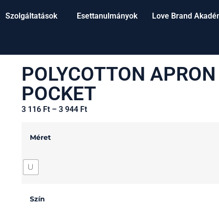
Szolgáltatások
Esettanulmányok
Love Brand Akadé
POLYCOTTON APRON
POCKET
3 116
Ft
–
3 944
Ft
Méret
U
Szín