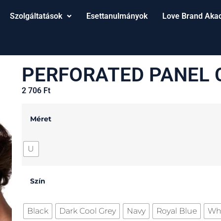
Szolgáltatások
Esettanulmányok
Love Brand Aka
PERFORATED PANEL C
2 706
Ft
Méret
U
Szín
Black
Dark Cool Grey
Navy
Royal Blue
Wh