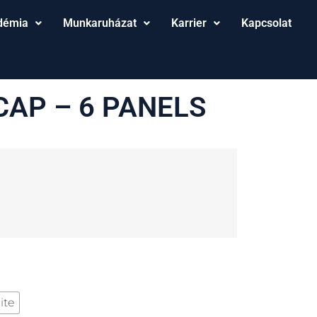
démia
Munkaruházat
Karrier
Kapcsolat
AP – 6 PANELS
ite