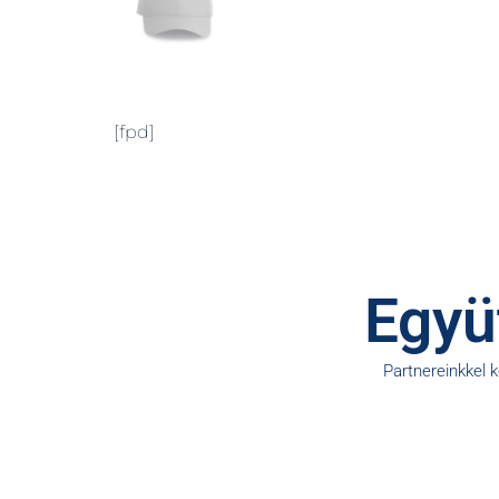
[fpd]
Együt
Partnereinkkel 