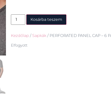
Kosárba teszem
Kezdőlap
/
Sapkák
/ PERFORATED PANEL CAP – 6 
Elfogyott