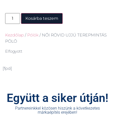
Kosárba teszem
Kezdőlap
/
Pólók
/ NŐI RÖVID UJJÚ TEREPMINTÁS
PÓLÓ
Elfogyott
[fpd]
Együtt a siker útján!
Partnereinkkel közösen hiszünk a következetes
márkaépítés erejében!