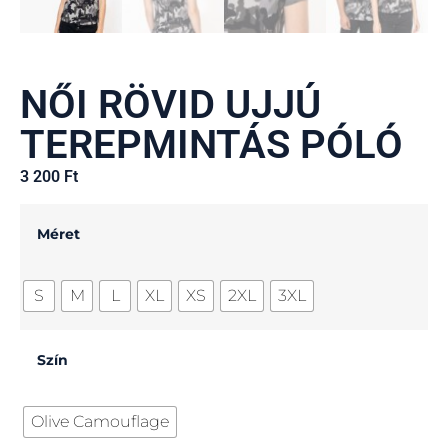
NŐI RÖVID UJJÚ
TEREPMINTÁS PÓLÓ
3 200
Ft
Méret
S
M
L
XL
XS
2XL
3XL
Szín
Olive Camouflage