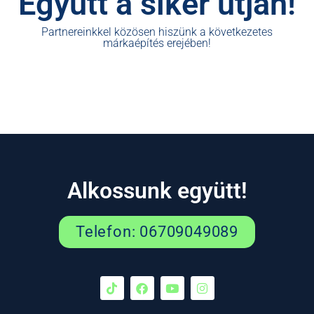
Együtt a siker útján!
Partnereinkkel közösen hiszünk a következetes
márkaépítés erejében!
Alkossunk együtt!
Telefon: 06709049089