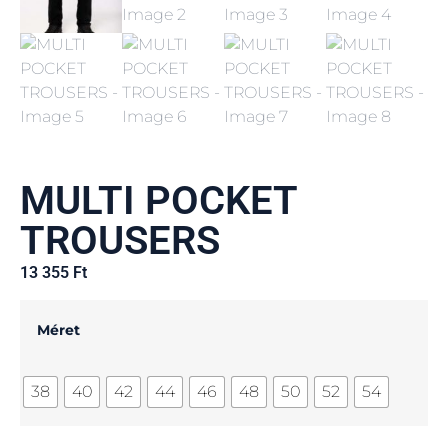
MULTI POCKET
TROUSERS
13 355
Ft
Méret
38
40
42
44
46
48
50
52
54