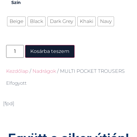
Szín
Beige
Black
Dark Grey
Khaki
Navy
Kosárba teszem
Kezdőlap
/
Nadrágok
/ MULTI POCKET TROUSERS
Elfogyott
[fpd]