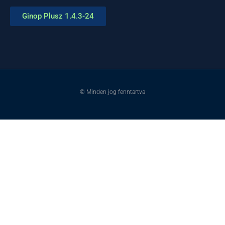
Ginop Plusz 1.4.3-24
© Minden jog fenntartva