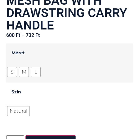
MESH BAG WITH
DRAWSTRING CARRY
HANDLE
600
Ft
–
732
Ft
Méret
S
M
L
Szín
Natural