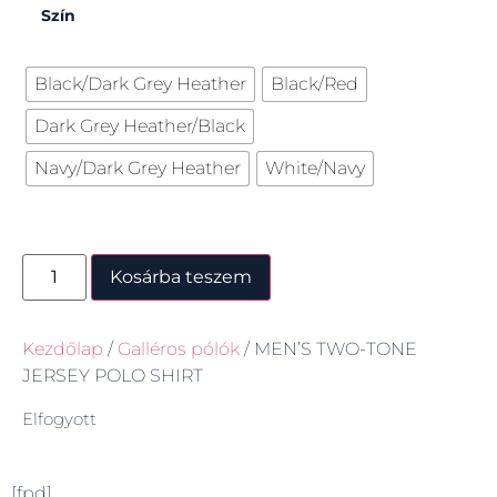
Szín
Black/Dark Grey Heather
Black/Red
Dark Grey Heather/Black
Navy/Dark Grey Heather
White/Navy
Kosárba teszem
Kezdőlap
/
Galléros pólók
/ MEN’S TWO-TONE
JERSEY POLO SHIRT
Elfogyott
[fpd]