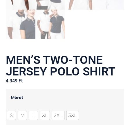
MEN’S TWO-TONE
JERSEY POLO SHIRT
4 349
Ft
Méret
S
M
L
XL
2XL
3XL