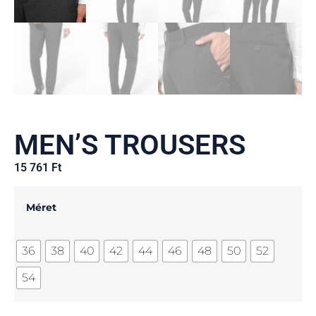
MEN’S TROUSERS
15 761
Ft
Méret
36
38
40
42
44
46
48
50
52
54