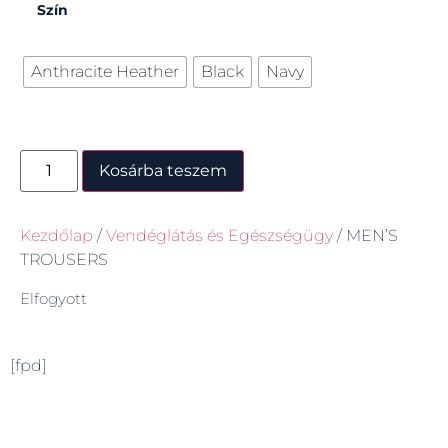
Szín
Anthracite Heather
Black
Navy
Kosárba teszem
Kezdőlap
/
Vendéglátás és Egészségügy
/ MEN’S
TROUSERS
Elfogyott
[fpd]