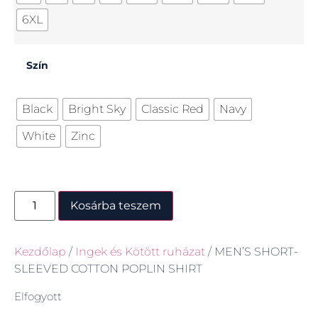
6XL
Szín
Black
Bright Sky
Classic Red
Navy
White
Zinc
Kosárba teszem
Kezdőlap
/
Ingek és Kötött ruházat
/ MEN’S SHORT-
SLEEVED COTTON POPLIN SHIRT
Elfogyott