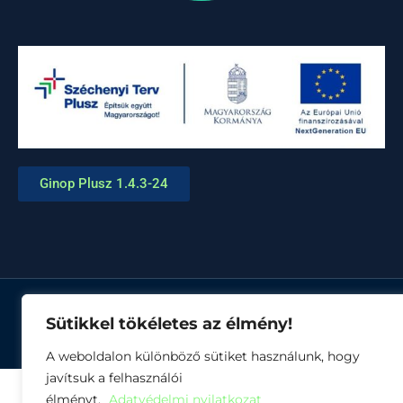
Ginop Plusz 1.4.3-24
© Minden jog fenntartva
Sütikkel tökéletes az élmény!
A weboldalon különböző sütiket használunk, hogy
javítsuk a felhasználói
élményt.
Adatvédelmi nyilatkozat