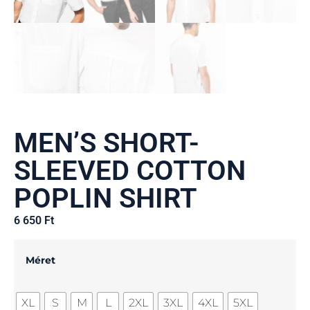
MEN’S SHORT-
SLEEVED COTTON
POPLIN SHIRT
6 650
Ft
Méret
XL
S
M
L
2XL
3XL
4XL
5XL