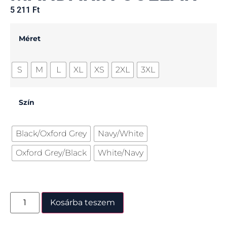
5 211
Ft
Méret
S
M
L
XL
XS
2XL
3XL
Szín
Black/Oxford Grey
Navy/White
Oxford Grey/Black
White/Navy
Kosárba teszem