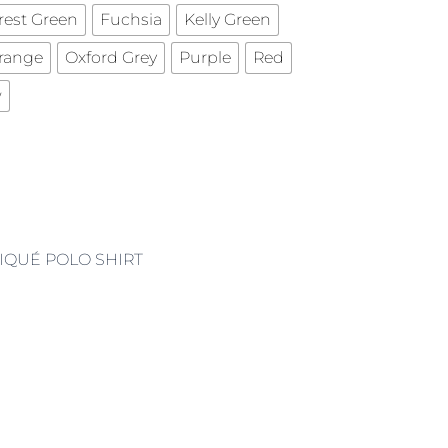
rest Green
Fuchsia
Kelly Green
range
Oxford Grey
Purple
Red
w
PIQUÉ POLO SHIRT