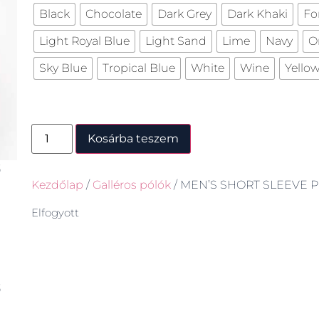
Black
Chocolate
Dark Grey
Dark Khaki
Fo
Light Royal Blue
Light Sand
Lime
Navy
O
Sky Blue
Tropical Blue
White
Wine
Yello
Kosárba teszem
Kezdőlap
/
Galléros pólók
/ MEN’S SHORT SLEEVE 
Elfogyott