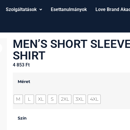
Szolgáltatások
Esettanulmányok
Love Brand Aka
MEN’S SHORT SLEEVE
SHIRT
4 853
Ft
Méret
M
L
XL
S
2XL
3XL
4XL
Szín