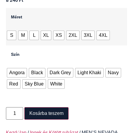
8 246
Ft
Méret
S
M
L
XL
XS
2XL
3XL
4XL
Szín
Angora
Black
Dark Grey
Light Khaki
Navy
Red
Sky Blue
White
Kosárba teszem
Kezdőlap
/
Ingek és Kötött ruházat
/ MEN’S NEVADA