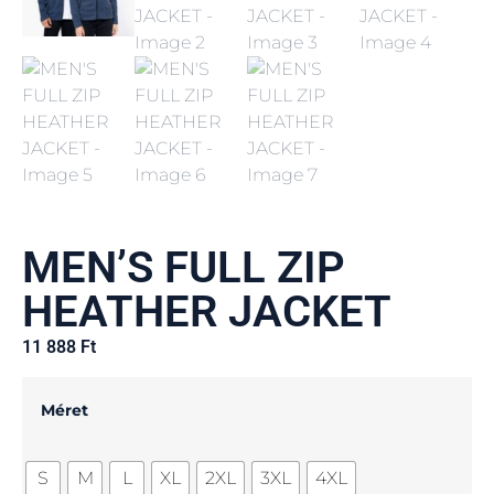
MEN’S FULL ZIP
HEATHER JACKET
11 888
Ft
Méret
S
M
L
XL
2XL
3XL
4XL