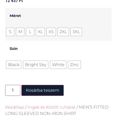
12 437
Ft
Méret
S
M
L
XL
XS
2XL
3XL
Szín
Black
Bright Sky
White
Zinc
Kosárba teszem
Kezdőlap
/
Ingek és Kötött ruházat
/ MEN’S FITTED
LONG-SLEEVED NON-IRON SHIRT