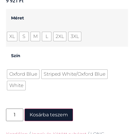
9 921
Ft
Méret
XL
S
M
L
2XL
3XL
Szín
Oxford Blue
Striped White/Oxford Blue
White
Kosárba teszem