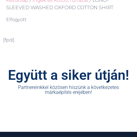
Kezdőlap
/
Ingek és Kötött ruházat
/ LONG-
SLEEVED WASHED OXFORD COTTON SHIRT
Elfogyott
[fpd]
Együtt a siker útján!
Partnereinkkel közösen hiszünk a következetes
márkaépítés erejében!