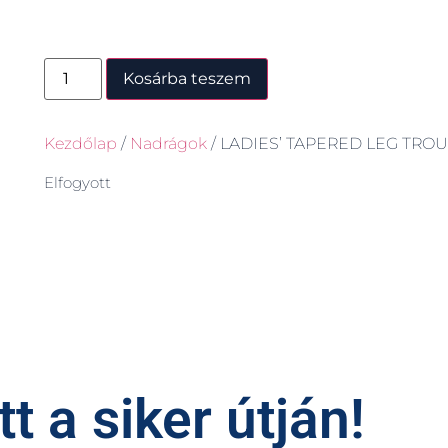
Kosárba teszem
Kezdőlap
/
Nadrágok
/ LADIES’ TAPERED LEG TRO
Elfogyott
t a siker útján!