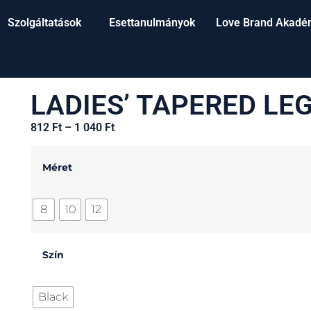
Szolgáltatások
Esettanulmányok
Love Brand Akadé
LADIES’ TAPERED LE
812
Ft
–
1 040
Ft
Méret
8
10
12
Szín
Black