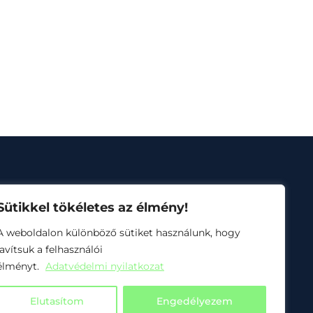
Sütikkel tökéletes az élmény!
A weboldalon különböző sütiket használunk, hogy
javítsuk a felhasználói
usz 1.4.3-24
élményt.
Adatvédelmi nyilatkozat
Elutasítom
Engedélyezem