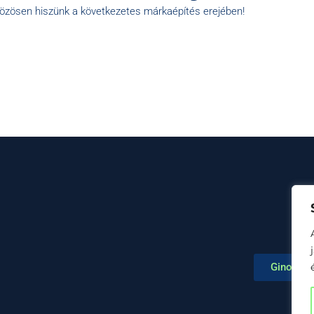
közösen hiszünk a következetes márkaépítés erejében!
Ginop Pl