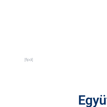
[fpd]
Együt