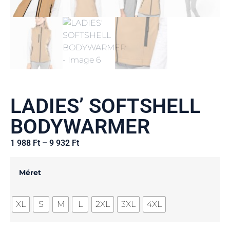
LADIES’ SOFTSHELL
BODYWARMER
1 988
Ft
–
9 932
Ft
Méret
XL
S
M
L
2XL
3XL
4XL