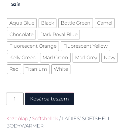
Szín
Aqua Blue
Black
Bottle Green
Camel
Chocolate
Dark Royal Blue
Fluorescent Orange
Fluorescent Yellow
Kelly Green
Marl Green
Marl Grey
Navy
Red
Titanium
White
Kosárba teszem
Kezdőlap
/
Softshellek
/ LADIES’ SOFTSHELL
BODYWARMER