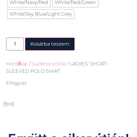
White/Navy/Red
White/Red/Green
White/Sky Blue/Light Grey
Kosárba teszem
Kezdőlap
/
Galléros pólók
/ LADIES’ SHORT-
SLEEVED POLO SHIRT
Elfogyott
[fpd]