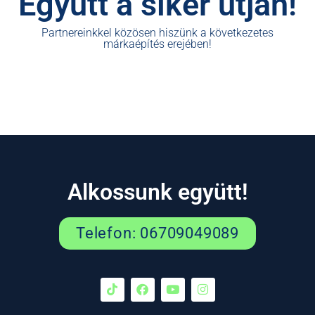
Együtt a siker útján!
Partnereinkkel közösen hiszünk a következetes
márkaépítés erejében!
Alkossunk együtt!
Telefon: 06709049089