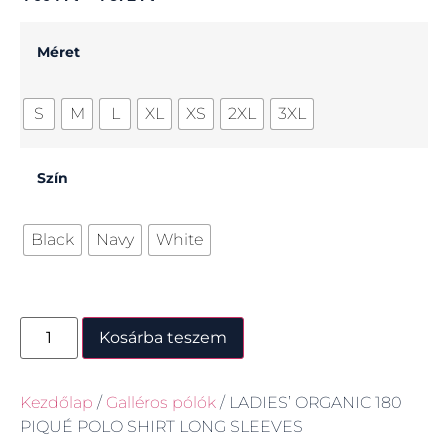
Méret
S
M
L
XL
XS
2XL
3XL
Szín
Black
Navy
White
Kosárba teszem
Kezdőlap
/
Galléros pólók
/ LADIES’ ORGANIC 180
PIQUÉ POLO SHIRT LONG SLEEVES