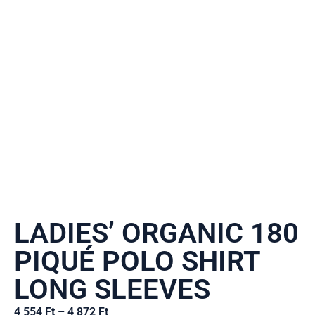
LADIES’ ORGANIC 180
PIQUÉ POLO SHIRT
LONG SLEEVES
4 554
Ft
–
4 872
Ft