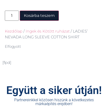
Kosárba teszem
Kezdőlap
/
Ingek és Kötött ruházat
/ LADIES’
NEVADA LONG SLEEVE COTTON SHIRT
Elfogyott
[fpd]
Együtt a siker útján!
Partnereinkkel közösen hiszünk a következetes
márkaépítés erejében!