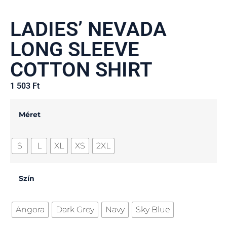
LADIES’ NEVADA
LONG SLEEVE
COTTON SHIRT
1 503
Ft
Méret
S
L
XL
XS
2XL
Szín
Angora
Dark Grey
Navy
Sky Blue