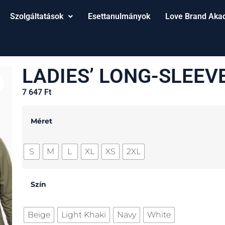
Szolgáltatások
Esettanulmányok
Love Brand Aka
LADIES’ LONG-SLEEV
7 647
Ft
Méret
S
M
L
XL
XS
2XL
Szín
Beige
Light Khaki
Navy
White