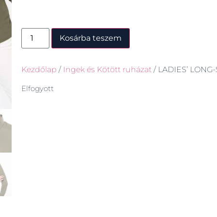
Kosárba teszem
Kezdőlap
/
Ingek és Kötött ruházat
/ LADIES’ LONG
Elfogyott