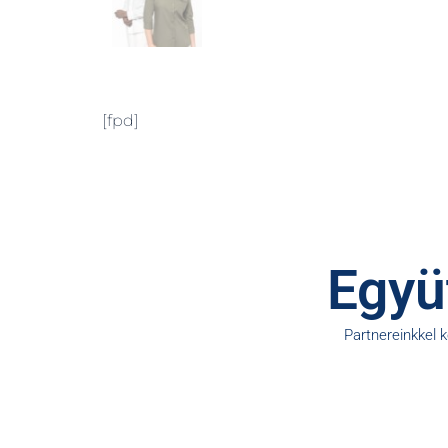
[fpd]
Együt
Partnereinkkel 