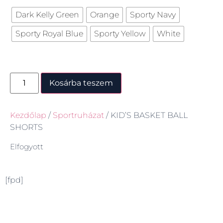
Dark Kelly Green
Orange
Sporty Navy
Sporty Royal Blue
Sporty Yellow
White
Kosárba teszem
Kezdőlap
/
Sportruházat
/ KID’S BASKET BALL
SHORTS
Elfogyott
[fpd]