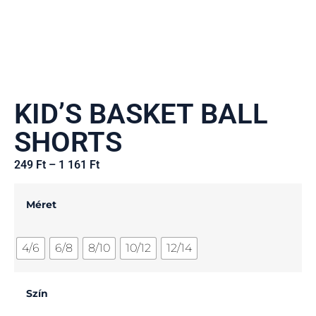
KID’S BASKET BALL
SHORTS
249
Ft
–
1 161
Ft
Méret
4/6
6/8
8/10
10/12
12/14
Szín