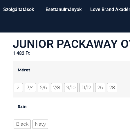
Szolgáltatások
Esettanulmányok
Love Brand Akadé
JUNIOR PACKAWAY O
1 482
Ft
Méret
2
3/4
5/6
7/8
9/10
11/12
26
28
Szín
Black
Navy