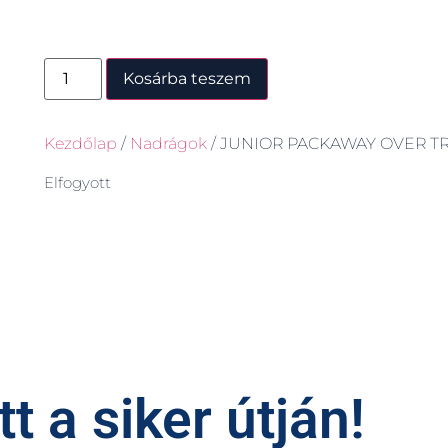
Kosárba teszem
Kezdőlap
/
Nadrágok
/ JUNIOR PACKAWAY OVER T
Elfogyott
t a siker útján!