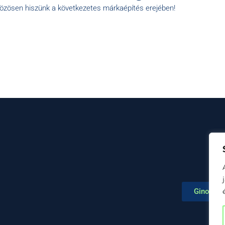
közösen hiszünk a következetes márkaépítés erejében!
Ginop Pl