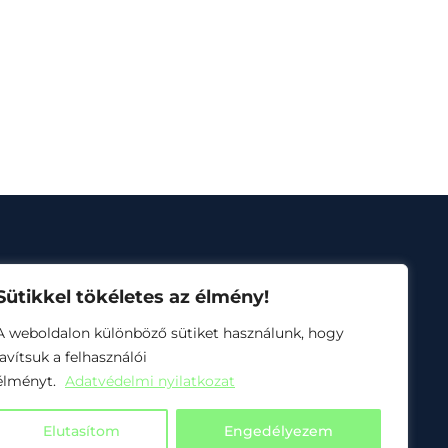
Sütikkel tökéletes az élmény!
A weboldalon különböző sütiket használunk, hogy
javítsuk a felhasználói
usz 1.4.3-24
élményt.
Adatvédelmi nyilatkozat
Elutasítom
Engedélyezem