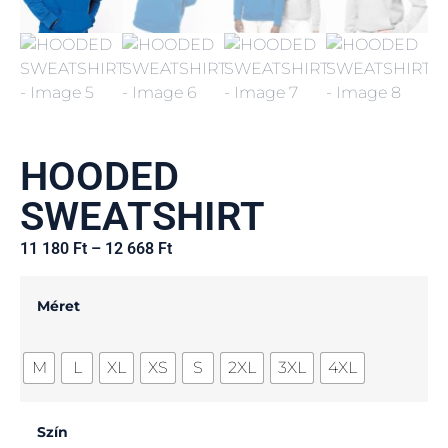
HOODED
SWEATSHIRT
11 180
Ft
–
12 668
Ft
Méret
M
L
XL
XS
S
2XL
3XL
4XL
Szín