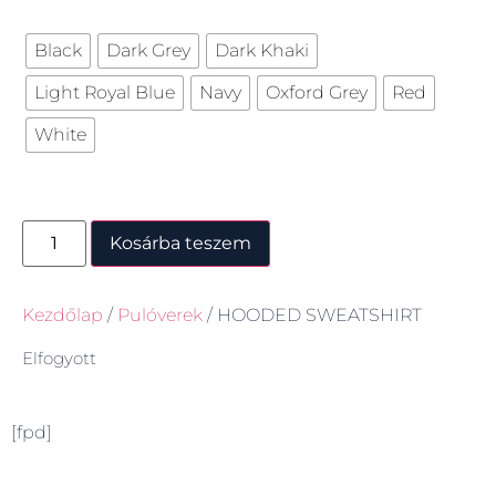
Black
Dark Grey
Dark Khaki
Light Royal Blue
Navy
Oxford Grey
Red
White
Kosárba teszem
Kezdőlap
/
Pulóverek
/ HOODED SWEATSHIRT
Elfogyott
[fpd]