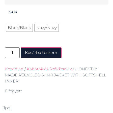
Szín
Black/Black
Navy/Navy
Kosárba teszem
Kezdőlap
/
Kabátok és Széldzsekik
/ HONESTLY
MADE RECYCLED 3-IN-1 JACKET WITH SOFTSHELL
INNER
Elfogyott
[fpd]