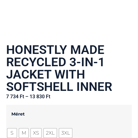
HONESTLY MADE
RECYCLED 3-IN-1
JACKET WITH
SOFTSHELL INNER
7 734
Ft
–
13 830
Ft
Méret
S
M
XS
2XL
3XL