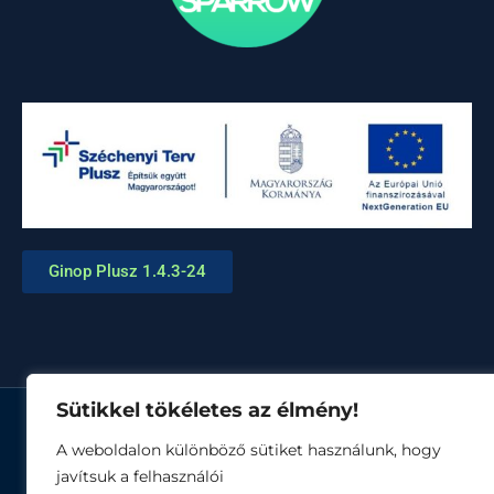
Ginop Plusz 1.4.3-24
Sütikkel tökéletes az élmény!
© Minden jog fenntartva
A weboldalon különböző sütiket használunk, hogy
javítsuk a felhasználói