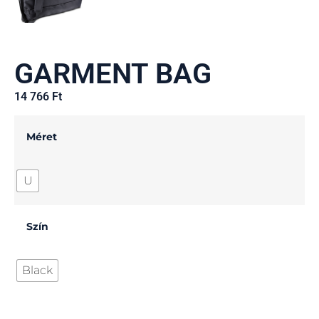
GARMENT BAG
14 766
Ft
Méret
U
Szín
Black