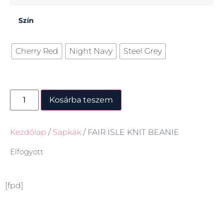
Szín
Cherry Red
Night Navy
Steel Grey
Kosárba teszem
Kezdőlap
/
Sapkák
/ FAIR ISLE KNIT BEANIE
Elfogyott
[fpd]