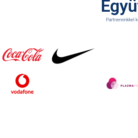
Együt
Partnereinkkel 