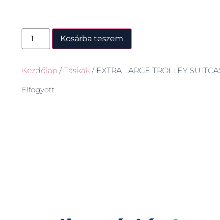
Kosárba teszem
Kezdőlap
/
Táskák
/ EXTRA LARGE TROLLEY SUITCA
Elfogyott