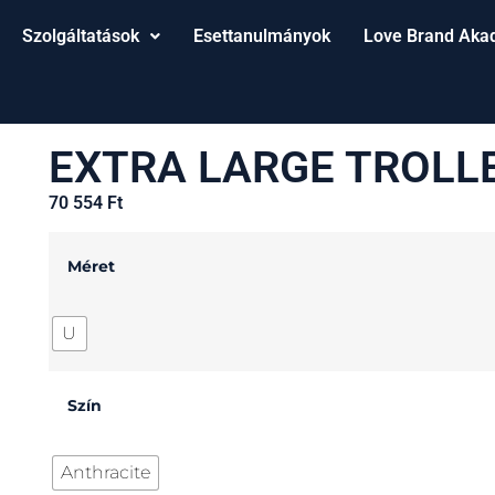
Szolgáltatások
Esettanulmányok
Love Brand Aka
EXTRA LARGE TROLL
70 554
Ft
Méret
U
Szín
Anthracite