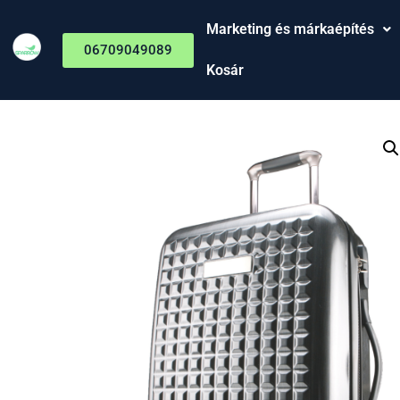
Marketing és márkaépítés
06709049089
Kosár