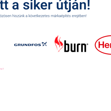
t a siker útján!
közösen hiszünk a következetes márkaépítés erejében!