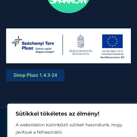
Ginop Plusz 1.4.3-24
Sütikkel tökéletes az élmény!
© Minden jog fenntartva
A weboldalon különböző sütiket használunk, hogy
javítsuk a felhasználói