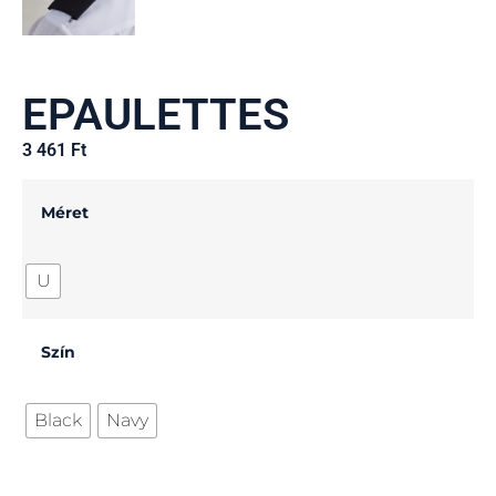
EPAULETTES
3 461
Ft
Méret
U
Szín
Black
Navy