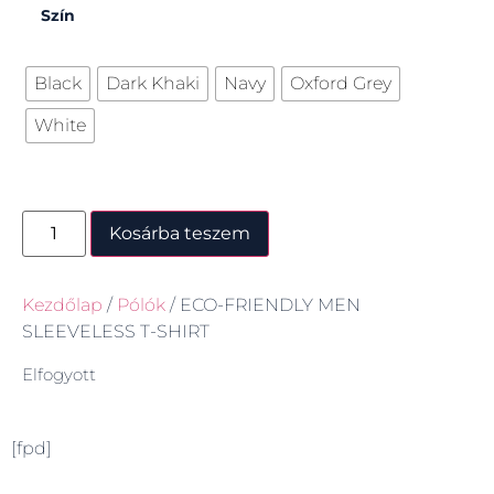
Szín
Black
Dark Khaki
Navy
Oxford Grey
White
Kosárba teszem
Kezdőlap
/
Pólók
/ ECO-FRIENDLY MEN
SLEEVELESS T-SHIRT
Elfogyott
[fpd]