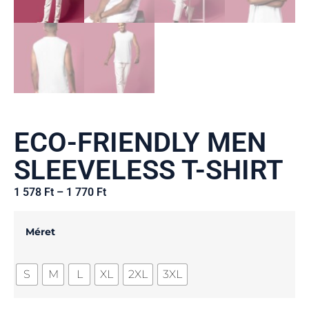
ECO-FRIENDLY MEN
SLEEVELESS T-SHIRT
1 578
Ft
–
1 770
Ft
Méret
S
M
L
XL
2XL
3XL