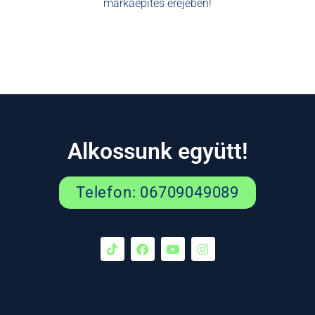
márkaépítés erejében!
Alkossunk együtt!
Telefon: 06709049089