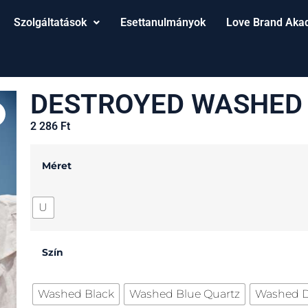
Szolgáltatások
Esettanulmányok
Love Brand Aka
DESTROYED WASHED
2 286
Ft
Méret
U
Szín
Washed Black
Washed Blue Quartz
Washed D