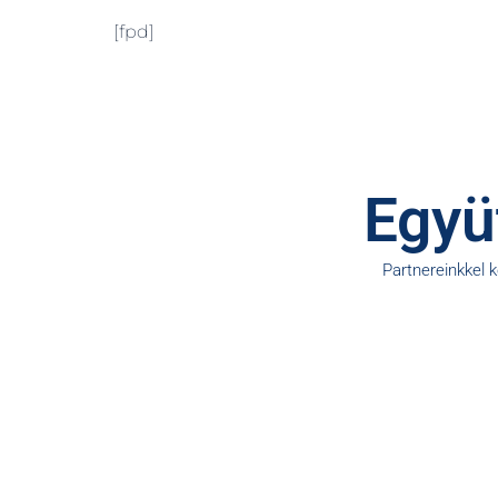
[fpd]
Együt
Partnereinkkel 