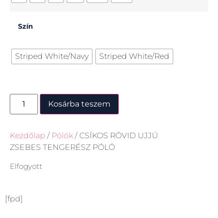
Szín
Striped White/Navy
Striped White/Red
Kosárba teszem
Kezdőlap
/
Pólók
/ CSÍKOS RÖVID UJJÚ
ZSEBES TENGERÉSZ PÓLÓ
Elfogyott
[fpd]