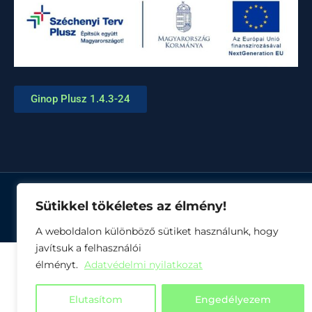
Ginop Plusz 1.4.3-24
Sütikkel tökéletes az élmény!
© Minden jog fenntartva
A weboldalon különböző sütiket használunk, hogy
javítsuk a felhasználói
élményt.
Adatvédelmi nyilatkozat
Elutasítom
Engedélyezem