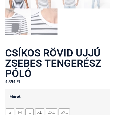
CSÍKOS RÖVID UJJÚ
ZSEBES TENGERÉSZ
PÓLÓ
4 394
Ft
Méret
S
M
L
XL
2XL
3XL