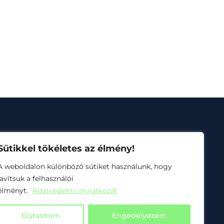
Sütikkel tökéletes az élmény!
A weboldalon különböző sütiket használunk, hogy
javítsuk a felhasználói
usz 1.4.3-24
élményt.
Adatvédelmi nyilatkozat
Elutasítom
Engedélyezem