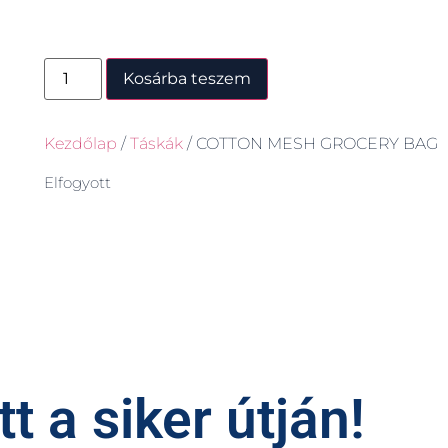
Kosárba teszem
Kezdőlap
/
Táskák
/ COTTON MESH GROCERY BAG
Elfogyott
t a siker útján!