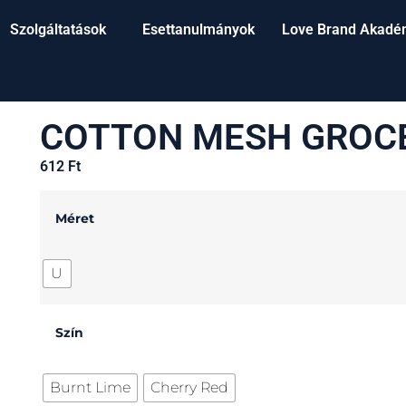
Szolgáltatások
Esettanulmányok
Love Brand Akadé
COTTON MESH GROC
612
Ft
Méret
U
Szín
Burnt Lime
Cherry Red