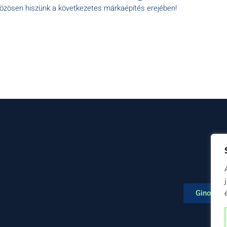
közösen hiszünk a következetes márkaépítés erejében!
Ginop Pl