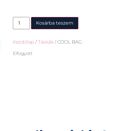
Kosárba teszem
Kezdőlap
/
Táskák
/ COOL BAG
Elfogyott