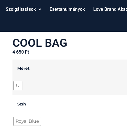
Szolgáltatások
Esettanulmányok
Love Brand Aka
COOL BAG
4 650
Ft
Méret
U
Szín
Royal Blue