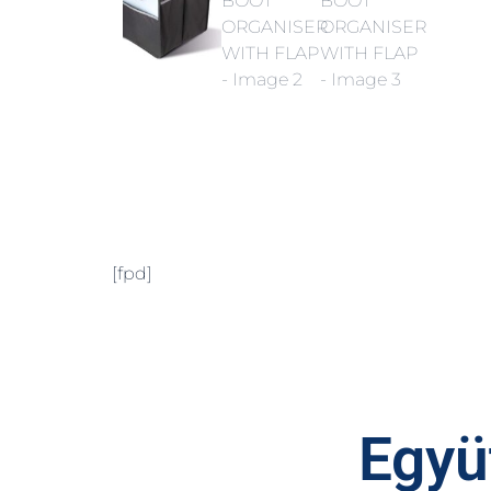
[fpd]
Együt