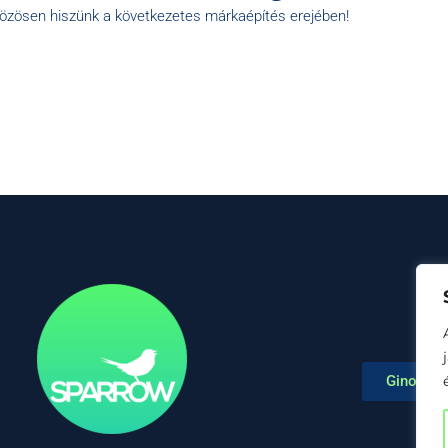
közösen hiszünk a következetes márkaépítés erejében!
Ginop Pl