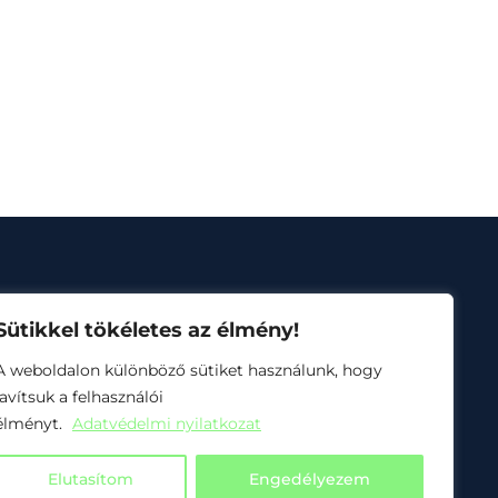
Sütikkel tökéletes az élmény!
A weboldalon különböző sütiket használunk, hogy
javítsuk a felhasználói
usz 1.4.3-24
élményt.
Adatvédelmi nyilatkozat
Elutasítom
Engedélyezem