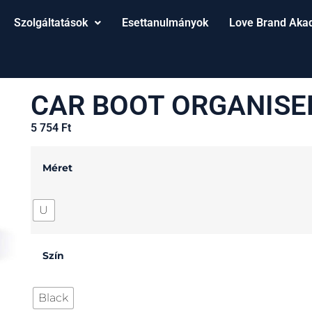
Szolgáltatások
Esettanulmányok
Love Brand Aka
CAR BOOT ORGANISE
5 754
Ft
Méret
U
Szín
Black