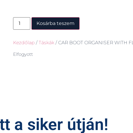
Kosárba teszem
Kezdőlap
/
Táskák
/ CAR BOOT ORGANISER WITH F
Elfogyott
t a siker útján!