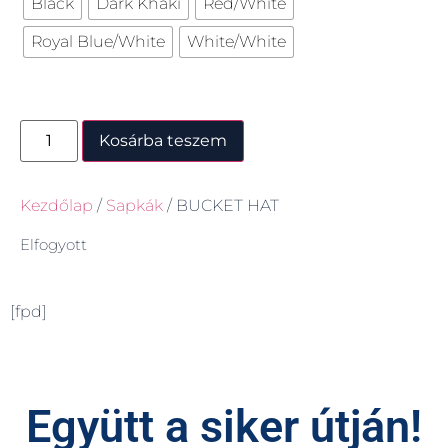
Black
Dark Khaki
Red/White
Royal Blue/White
White/White
Kosárba teszem
Kezdőlap
/
Sapkák
/ BUCKET HAT
Elfogyott
[fpd]
Együtt a siker útján!