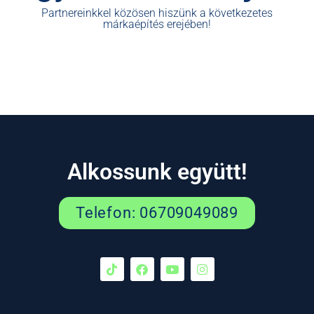
Partnereinkkel közösen hiszünk a következetes
márkaépítés erejében!
Alkossunk együtt!
Telefon: 06709049089