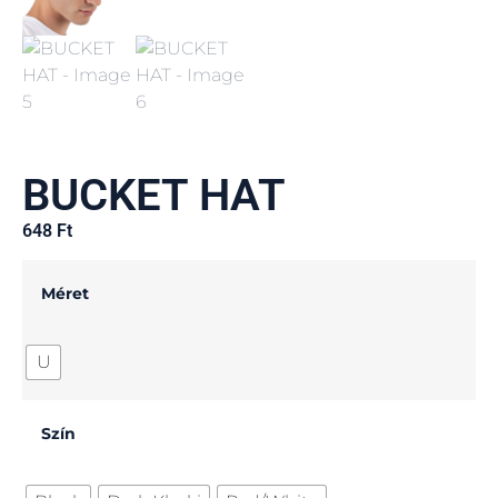
BUCKET HAT
648
Ft
Méret
U
Szín