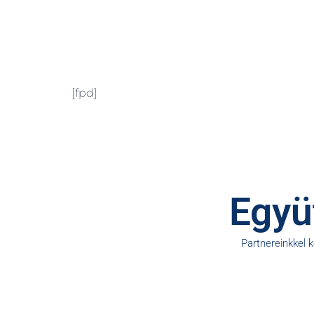
[fpd]
Együt
Partnereinkkel 