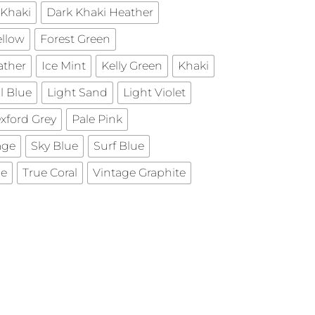
 Khaki
Dark Khaki Heather
ellow
Forest Green
ather
Ice Mint
Kelly Green
Khaki
l Blue
Light Sand
Light Violet
xford Grey
Pale Pink
age
Sky Blue
Surf Blue
ue
True Coral
Vintage Graphite