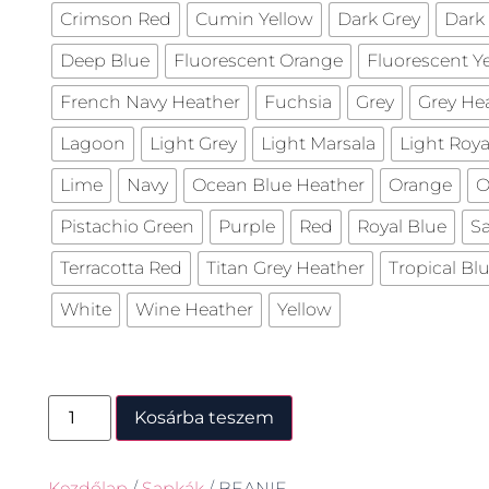
Crimson Red
Cumin Yellow
Dark Grey
Dark
Deep Blue
Fluorescent Orange
Fluorescent Y
French Navy Heather
Fuchsia
Grey
Grey He
Lagoon
Light Grey
Light Marsala
Light Roya
Lime
Navy
Ocean Blue Heather
Orange
O
Pistachio Green
Purple
Red
Royal Blue
S
Terracotta Red
Titan Grey Heather
Tropical Bl
White
Wine Heather
Yellow
Kosárba teszem
Kezdőlap
/
Sapkák
/ BEANIE