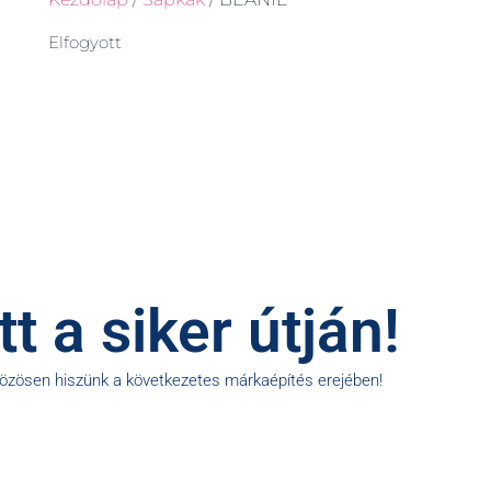
Elfogyott
t a siker útján!
közösen hiszünk a következetes márkaépítés erejében!