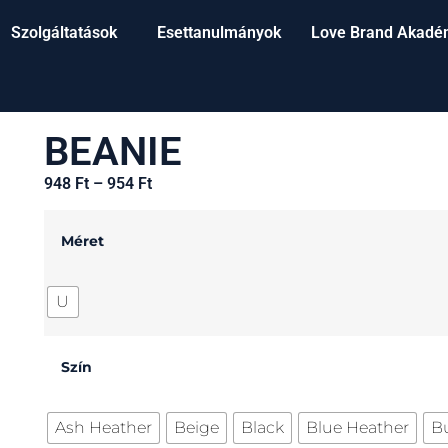
Szolgáltatások
Esettanulmányok
Love Brand Akadé
BEANIE
948
Ft
–
954
Ft
Méret
U
Szín
Ash Heather
Beige
Black
Blue Heather
B