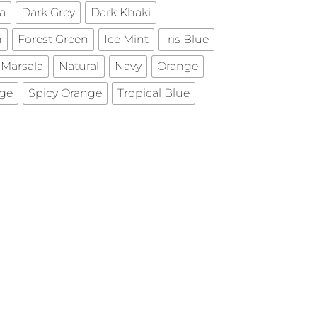
a
Dark Grey
Dark Khaki
n
Forest Green
Ice Mint
Iris Blue
Marsala
Natural
Navy
Orange
ge
Spicy Orange
Tropical Blue