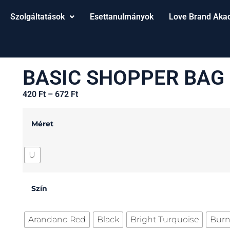
Szolgáltatások
Esettanulmányok
Love Brand Aka
BASIC SHOPPER BAG
420
Ft
–
672
Ft
Méret
U
Szín
Arandano Red
Black
Bright Turquoise
Burn